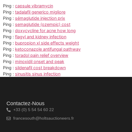
Ping :
capsule vibramycin
Ping :
tadalafil generico migliore
Ping :
sémaglutide injection prix
Ping :
semaglutide (ozempic) cost
Ping :
doxycycline for acne how long
Ping :
flagyl and kidney infection
Ping :
bupropion xl side effects weight
Ping :
ketoconazole antifungal pathway
Ping :
toradol pain relief overview
Ping :
minoxidil onset and peak
Ping :
sildenafil cost breakdown
Ping :
sinusitis sinus infection
Contactez-Nous
+33 (0) 5 54 54 60 22
francesouth@holtsauctioneers.fr